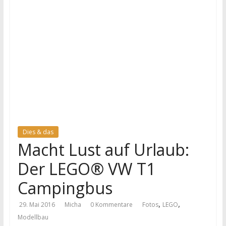
l
o
u
d
.
Dies & das
Macht Lust auf Urlaub:
d
Der LEGO® VW T1
e
Campingbus
T
,
,
29. Mai 2016
Micha
0 Kommentare
Fotos
LEGO
e
Modellbau