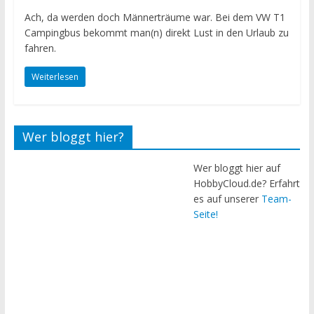
i
Ach, da werden doch Männerträume war. Bei dem VW T1
l
Campingbus bekommt man(n) direkt Lust in den Urlaub zu
e
fahren.
d
e
Weiterlesen
i
n
H
Wer bloggt hier?
o
b
Wer bloggt hier auf
b
HobbyCloud.de? Erfahrt
y
es auf unserer
Team-
Seite!