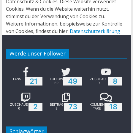
Datenschutz & Cookies: Diese Website verwendet
Cookies. Wenn du die Website weiterhin nutzt,
stimmst du der Verwendung von Cookies zu.
Weitere Informationen, beispielsweise zur Kontrolle
von Cookies, findest du hier:
Datenschutzerklärung
Werde unser Follower
FANS
21
FOLLOW
49
ZUSCHAUE
8
ER
R
ZUSCHAUE
2
BEITRÄG
73
KOMMEN
18
R
E
TARE
Schlagwörter