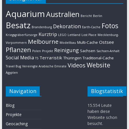
Aquarium
Australien
Bericht
Berlin
Besatz
Fotos
Dekoration
Brandenburg
Earth-Cache
Kurztrip
Kriegsgräberfürsorge
LEGO
Lettland
Lost Place
Mecklenburg-
Melbourne
Ostsee
Multi-Cache
Vorpommern
Modellbau
Pflanzen
Reinigung
Sachsen
Polen
Projekt
Sachsen-Anhalt
Social Media
Terraristik
Thüringen
Traditional-Cache
T5
Website
Videos
Travel Bug
Vereinigte Arabische Emirate
Ägypten
Navigation
Blogstatistik
Blog
15.554 Leute
haben diese
Projekte
Webseite schon
besucht.
Geocaching