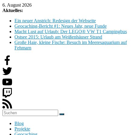
Zum
6. August 2026
Inhalt
Aktuelles:
springen
Ein neuer Anstrich: Redesign der Webseite
Geocaching-Bericht #1: Neues Jahr, neue Funde
Macht Lust auf Urlaub: Der LEGO® VW T1 Campingbus
Ostsee 2015: Urlaub am Weißenhäuser Strand
Große Haie, kleine Fische: Besuch im Meeresaquarium auf
Fehmarn
H
Blog
o
Projekte
b
Geocaching