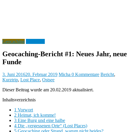
b
y
Geocaching
Showcase
Geocaching-Bericht #1: Neues Jahr, neue
Funde
3. Juni 2016
20. Februar 2019
Micha
0 Kommentare
Bericht
,
Kurztrip
,
Lost Place
,
Ostsee
Dieser Beitrag wurde am 20.02.2019 aktualisiert.
Inhaltsverzeichnis
1
Vorwort
2
Heimat, ich komme!
3
Eine Burg und eine halbe
4
Die „vergessenen Orte“ (Lost Places)
5
Geocaching oder Strand, warum nicht beides?