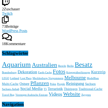
2
Zuschauer
Twitch
73
Beiträge
WordPress Posts
18
Kommentare
Schlagwörter
Aquarium
Besatz
Australien
Bericht
Berlin
Fotos
Dekoration
Kurztrip
Brandenburg
Earth-Cache
Kriegsgräberfürsorge
Melbourne
LEGO
Lettland
Lost Place
Mecklenburg-Vorpommern
Modellbau
Pflanzen
Reinigung
Ostsee
Multi-Cache
Sachsen
Polen
Projekt
Social Media
Terraristik
Thüringen
Traditional-Cache
Sachsen-Anhalt
T5
Website
Videos
Travel Bug
Vereinigte Arabische Emirate
Ägypten
Navigation