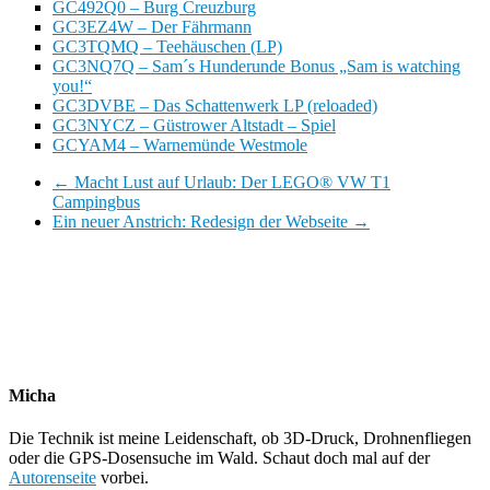
GC492Q0 – Burg Creuzburg
GC3EZ4W – Der Fährmann
GC3TQMQ – Teehäuschen (LP)
GC3NQ7Q – Sam´s Hunderunde Bonus „Sam is watching
you!“
GC3DVBE – Das Schattenwerk LP (reloaded)
GC3NYCZ – Güstrower Altstadt – Spiel
GCYAM4 – Warnemünde Westmole
←
Macht Lust auf Urlaub: Der LEGO® VW T1
Campingbus
Ein neuer Anstrich: Redesign der Webseite
→
Micha
Die Technik ist meine Leidenschaft, ob 3D-Druck, Drohnenfliegen
oder die GPS-Dosensuche im Wald. Schaut doch mal auf der
Autorenseite
vorbei.