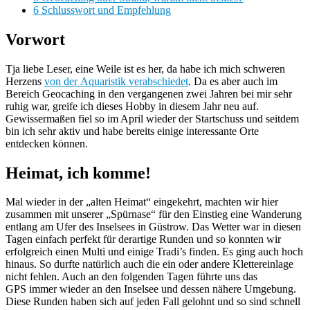
6
Schlusswort und Empfehlung
Vorwort
Tja liebe Leser, eine Weile ist es her, da habe ich mich schweren
Herzens
von der Aquaristik verabschiedet
. Da es aber auch im
Bereich Geocaching in den vergangenen zwei Jahren bei mir sehr
ruhig war, greife ich dieses Hobby in diesem Jahr neu auf.
Gewissermaßen fiel so im April wieder der Startschuss und seitdem
bin ich sehr aktiv und habe bereits einige interessante Orte
entdecken können.
Heimat, ich komme!
Mal wieder in der „alten Heimat“ eingekehrt, machten wir hier
zusammen mit unserer „Spürnase“ für den Einstieg eine Wanderung
entlang am Ufer des Inselsees in Güstrow. Das Wetter war in diesen
Tagen einfach perfekt für derartige Runden und so konnten wir
erfolgreich einen Multi und einige Tradi’s finden. Es ging auch hoch
hinaus. So durfte natürlich auch die ein oder andere Klettereinlage
nicht fehlen. Auch an den folgenden Tagen führte uns das
GPS immer wieder an den Inselsee und dessen nähere Umgebung.
Diese Runden haben sich auf jeden Fall gelohnt und so sind schnell