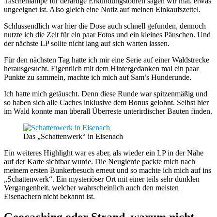
Taschenlampe für derartige Erkundungstouren sagen wir mal, etwas
ungeeignet ist. Also gleich eine Notiz auf meinen Einkaufszettel.
Schlussendlich war hier die Dose auch schnell gefunden, dennoch
nutzte ich die Zeit für ein paar Fotos und ein kleines Päuschen. Und
der nächste LP sollte nicht lang auf sich warten lassen.
Für den nächsten Tag hatte ich mir eine Serie auf einer Waldstrecke
herausgesucht. Eigentlich mit dem Hintergedanken mal ein paar
Punkte zu sammeln, machte ich mich auf Sam’s Hunderunde.
Ich hatte mich getäuscht. Denn diese Runde war spitzenmäßig und
so haben sich alle Caches inklusive dem Bonus gelohnt. Selbst hier
im Wald konnte man überall Überreste unterirdischer Bauten finden.
Das „Schattenwerk“ in Eisenach
Ein weiteres Highlight war es aber, als wieder ein LP in der Nähe
auf der Karte sichtbar wurde. Die Neugierde packte mich nach
meinem ersten Bunkerbesuch erneut und so machte ich mich auf ins
„Schattenwerk“. Ein mysteriöser Ort mit einer teils sehr dunklen
Vergangenheit, welcher wahrscheinlich auch den meisten
Eisenachern nicht bekannt ist.
Geocaching oder Strand, warum nicht