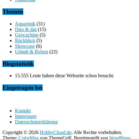
Themen
Aquaristik
(31)
Dies & das
(15)
Geocaching
(5)
Rückblick
(5)
Showcase
(6)
Urlaub & Reisen
(22)
Blogstatistik
15.555 Leute haben diese Webseite schon besucht.
Eingetragen bei
Kontakt
Impressum
Datenschutzerklärung
Copyright © 2026
HobbyCloud.de
. Alle Rechte vorbehalten.
Theme:
ColorMag
von ThemeGrill. Bereitgestellt von
WordPress
.