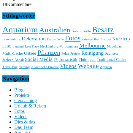
18
Kommentare
Schlagwörter
Aquarium
Besatz
Australien
Bericht
Berlin
Fotos
Dekoration
Kurztrip
Brandenburg
Earth-Cache
Kriegsgräberfürsorge
Melbourne
LEGO
Lettland
Lost Place
Mecklenburg-Vorpommern
Modellbau
Pflanzen
Reinigung
Ostsee
Multi-Cache
Sachsen
Polen
Projekt
Social Media
Terraristik
Thüringen
Traditional-Cache
Sachsen-Anhalt
T5
Website
Videos
Travel Bug
Vereinigte Arabische Emirate
Ägypten
Navigation
Blog
Projekte
Geocaching
Urlaub & Reisen
Fotos
Videos
Dies & das
Das Team
Aquaristik