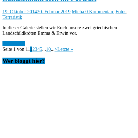
19. Oktober 2014
20. Februar 2019
Micha
0 Kommentare
Fotos
,
Terraristik
In dieser Galerie stellen wir Euch unsere zwei griechischen
Landschildkröten Emma & Erwin vor.
Weiterlesen
Seite 1 von 11
1
2
3
4
5
...
10
...
>
Letzte »
Wer bloggt hier?