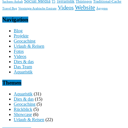
Social Media
Terraristik
Thüringen
Traditional-Cache
Sachsen-Anhalt
T5
Website
Videos
Travel Bug
Vereinigte Arabische Emirate
Ägypten
Navigation
Blog
Projekte
Geocaching
Urlaub & Reisen
Fotos
Videos
Dies & das
Das Team
Aquaristik
Themen
Aquaristik
(31)
Dies & das
(15)
Geocaching
(5)
Rückblick
(5)
Showcase
(6)
Urlaub & Reisen
(22)