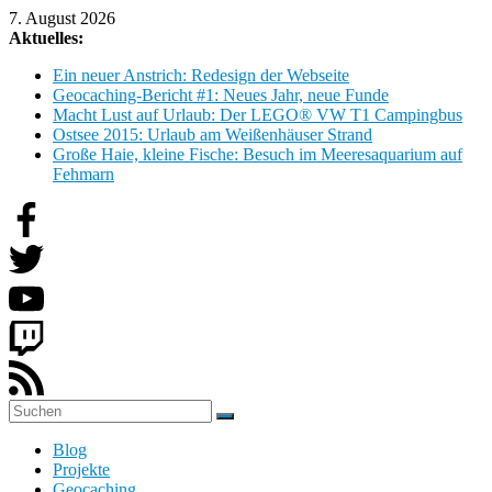
Zum
7. August 2026
Inhalt
Aktuelles:
springen
Ein neuer Anstrich: Redesign der Webseite
Geocaching-Bericht #1: Neues Jahr, neue Funde
Macht Lust auf Urlaub: Der LEGO® VW T1 Campingbus
Ostsee 2015: Urlaub am Weißenhäuser Strand
Große Haie, kleine Fische: Besuch im Meeresaquarium auf
Fehmarn
H
Blog
o
Projekte
b
Geocaching