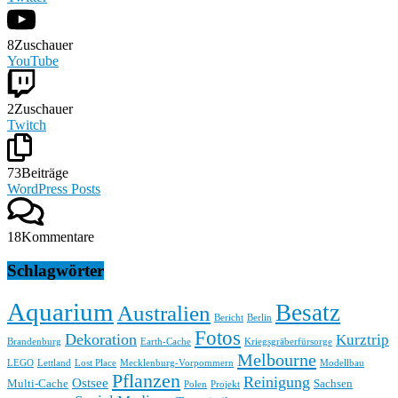
8
Zuschauer
YouTube
2
Zuschauer
Twitch
73
Beiträge
WordPress Posts
18
Kommentare
Schlagwörter
Aquarium
Besatz
Australien
Bericht
Berlin
Fotos
Dekoration
Kurztrip
Brandenburg
Earth-Cache
Kriegsgräberfürsorge
Melbourne
LEGO
Lettland
Lost Place
Mecklenburg-Vorpommern
Modellbau
Pflanzen
Reinigung
Ostsee
Multi-Cache
Sachsen
Polen
Projekt