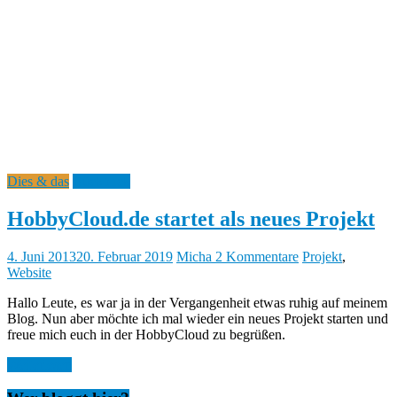
b
y
Dies & das
Rückblick
HobbyCloud.de startet als neues Projekt
4. Juni 2013
20. Februar 2019
Micha
2 Kommentare
Projekt
,
Website
Hallo Leute, es war ja in der Vergangenheit etwas ruhig auf meinem
Blog. Nun aber möchte ich mal wieder ein neues Projekt starten und
freue mich euch in der HobbyCloud zu begrüßen.
Weiterlesen