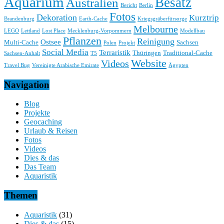
Aquarium
Besatz
Australien
Bericht
Berlin
Fotos
Dekoration
Kurztrip
Brandenburg
Earth-Cache
Kriegsgräberfürsorge
Melbourne
LEGO
Lettland
Lost Place
Mecklenburg-Vorpommern
Modellbau
Pflanzen
Reinigung
Ostsee
Multi-Cache
Sachsen
Polen
Projekt
Social Media
Terraristik
Thüringen
Traditional-Cache
Sachsen-Anhalt
T5
Website
Videos
Travel Bug
Vereinigte Arabische Emirate
Ägypten
Navigation
Blog
Projekte
Geocaching
Urlaub & Reisen
Fotos
Videos
Dies & das
Das Team
Aquaristik
Themen
Aquaristik
(31)
Dies & das
(15)