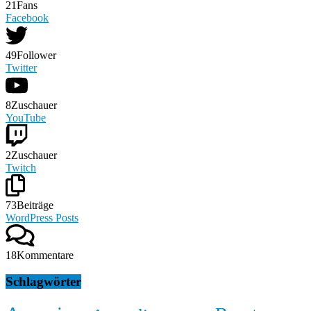
21
Fans
Facebook
49
Follower
Twitter
8
Zuschauer
YouTube
2
Zuschauer
Twitch
73
Beiträge
WordPress Posts
18
Kommentare
Schlagwörter