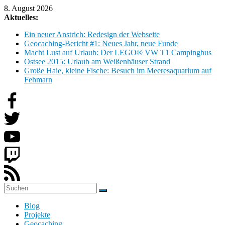
Zum
8. August 2026
Inhalt
Aktuelles:
springen
Ein neuer Anstrich: Redesign der Webseite
Geocaching-Bericht #1: Neues Jahr, neue Funde
Macht Lust auf Urlaub: Der LEGO® VW T1 Campingbus
Ostsee 2015: Urlaub am Weißenhäuser Strand
Große Haie, kleine Fische: Besuch im Meeresaquarium auf
Fehmarn
H
Blog
o
Projekte
b
Geocaching