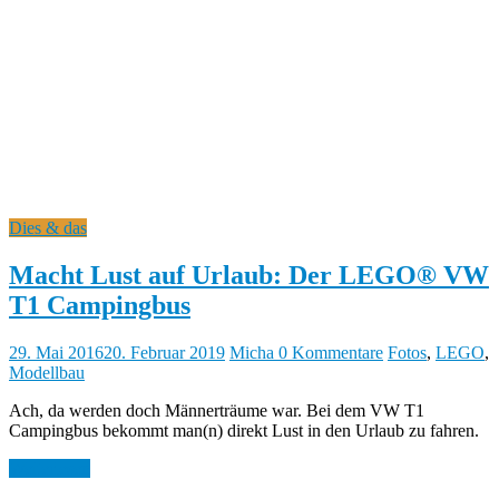
b
y
Dies & das
Macht Lust auf Urlaub: Der LEGO® VW
T1 Campingbus
29. Mai 2016
20. Februar 2019
Micha
0 Kommentare
Fotos
,
LEGO
,
Modellbau
Ach, da werden doch Männerträume war. Bei dem VW T1
Campingbus bekommt man(n) direkt Lust in den Urlaub zu fahren.
Weiterlesen