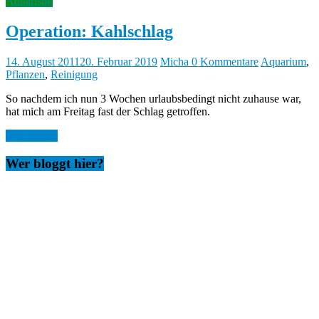
Aquaristik
Operation: Kahlschlag
14. August 2011
20. Februar 2019
Micha
0 Kommentare
Aquarium
,
Pflanzen
,
Reinigung
So nachdem ich nun 3 Wochen urlaubsbedingt nicht zuhause war,
hat mich am Freitag fast der Schlag getroffen.
Weiterlesen
Wer bloggt hier?