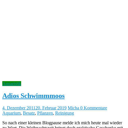
Aquaristik
Adios Schwimmmoos
4. Dezember 2011
20. Februar 2019
Micha
0 Kommentare
Aquarium
,
Besatz
,
Pflanzen
,
Reinigung
So nach einer kleinen Blogpause melde ich mich heute mal wieder
zu Wort. Die Weihnachtszeit bringt doch praktische Geschenke mit