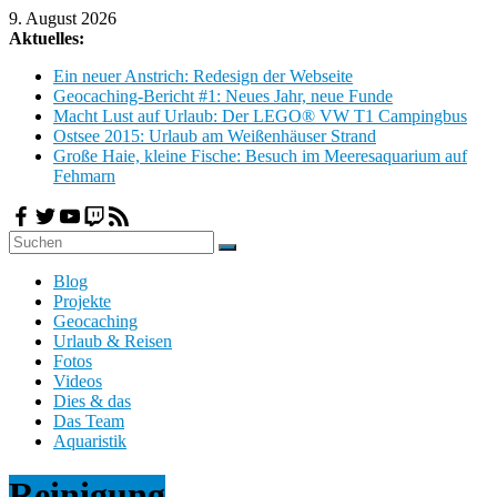
Zum
9. August 2026
Inhalt
Aktuelles:
springen
Ein neuer Anstrich: Redesign der Webseite
Geocaching-Bericht #1: Neues Jahr, neue Funde
Macht Lust auf Urlaub: Der LEGO® VW T1 Campingbus
Ostsee 2015: Urlaub am Weißenhäuser Strand
Große Haie, kleine Fische: Besuch im Meeresaquarium auf
Fehmarn
H
Blog
o
Projekte
b
Geocaching
b
Urlaub & Reisen
y
Fotos
Videos
C
Dies & das
l
Das Team
o
Aquaristik
u
d
Reinigung