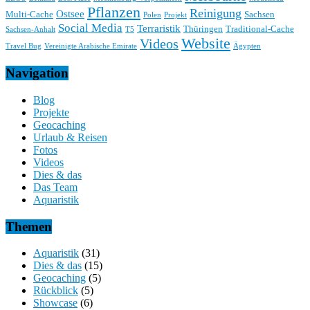
Pflanzen
Reinigung
Ostsee
Multi-Cache
Sachsen
Polen
Projekt
Social Media
Terraristik
Thüringen
Traditional-Cache
Sachsen-Anhalt
T5
Website
Videos
Travel Bug
Vereinigte Arabische Emirate
Ägypten
Navigation
Blog
Projekte
Geocaching
Urlaub & Reisen
Fotos
Videos
Dies & das
Das Team
Aquaristik
Themen
Aquaristik
(31)
Dies & das
(15)
Geocaching
(5)
Rückblick
(5)
Showcase
(6)