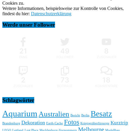
Cookies zu.
Weitere Informationen, beispielsweise zur Kontrolle von Cookies,
findest du hier:
Datenschutzerklärung
Werde unser Follower
21
49
8
FANS
FOLLOWER
ZUSCHAUER
2
73
18
ZUSCHAUER
BEITRÄGE
KOMMENTARE
Schlagwörter
Aquarium
Besatz
Australien
Bericht
Berlin
Fotos
Dekoration
Kurztrip
Brandenburg
Earth-Cache
Kriegsgräberfürsorge
Melbourne
LEGO
Lettland
Lost Place
Mecklenburg-Vorpommern
Modellbau