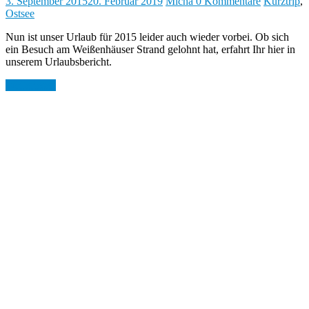
3. September 2015
20. Februar 2019
Micha
0 Kommentare
Kurztrip
,
Ostsee
Nun ist unser Urlaub für 2015 leider auch wieder vorbei. Ob sich
ein Besuch am Weißenhäuser Strand gelohnt hat, erfahrt Ihr hier in
unserem Urlaubsbericht.
Weiterlesen