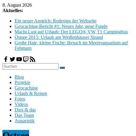
Zum
8. August 2026
Inhalt
Aktuelles:
springen
Ein neuer Anstrich: Redesign der Webseite
Geocaching-Bericht #1: Neues Jahr, neue Funde
Macht Lust auf Urlaub: Der LEGO® VW T1 Campingbus
Ostsee 2015: Urlaub am Weißenhäuser Strand
Große Haie, kleine Fische: Besuch im Meeresaquarium auf
Fehmarn
H
Blog
o
Projekte
b
Geocaching
b
Urlaub & Reisen
y
Fotos
Videos
C
Dies & das
l
Das Team
o
Aquaristik
u
d
Ostsee