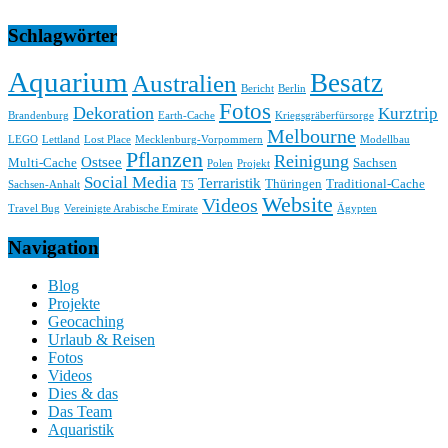
Schlagwörter
Aquarium
Besatz
Australien
Bericht
Berlin
Fotos
Dekoration
Kurztrip
Brandenburg
Earth-Cache
Kriegsgräberfürsorge
Melbourne
LEGO
Lettland
Lost Place
Mecklenburg-Vorpommern
Modellbau
Pflanzen
Reinigung
Ostsee
Multi-Cache
Sachsen
Polen
Projekt
Social Media
Terraristik
Thüringen
Traditional-Cache
Sachsen-Anhalt
T5
Website
Videos
Travel Bug
Vereinigte Arabische Emirate
Ägypten
Navigation
Blog
Projekte
Geocaching
Urlaub & Reisen
Fotos
Videos
Dies & das
Das Team
Aquaristik