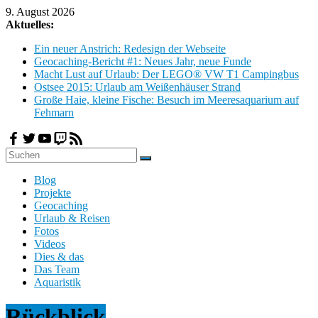
Zum
9. August 2026
Inhalt
Aktuelles:
springen
Ein neuer Anstrich: Redesign der Webseite
Geocaching-Bericht #1: Neues Jahr, neue Funde
Macht Lust auf Urlaub: Der LEGO® VW T1 Campingbus
Ostsee 2015: Urlaub am Weißenhäuser Strand
Große Haie, kleine Fische: Besuch im Meeresaquarium auf
Fehmarn
H
Blog
o
Projekte
b
Geocaching
b
Urlaub & Reisen
y
Fotos
Videos
C
Dies & das
l
Das Team
o
Aquaristik
u
d
Rückblick