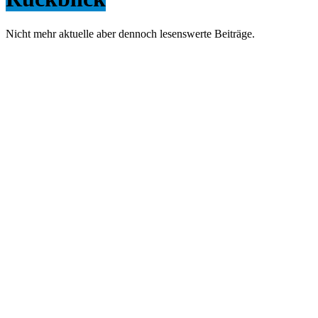
.
d
Nicht mehr aktuelle aber dennoch lesenswerte Beiträge.
e
T
e
i
l
e
d
e
i
n
H
o
b
b
y