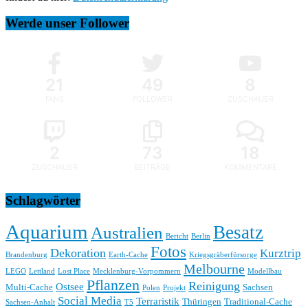
Werde unser Follower
21
49
8
FANS
FOLLOWER
ZUSCHAUER
2
73
18
ZUSCHAUER
BEITRÄGE
KOMMENTARE
Schlagwörter
Aquarium
Besatz
Australien
Bericht
Berlin
Fotos
Dekoration
Kurztrip
Brandenburg
Earth-Cache
Kriegsgräberfürsorge
Melbourne
LEGO
Lettland
Lost Place
Mecklenburg-Vorpommern
Modellbau
Pflanzen
Reinigung
Ostsee
Multi-Cache
Sachsen
Polen
Projekt
Social Media
Terraristik
Thüringen
Traditional-Cache
Sachsen-Anhalt
T5