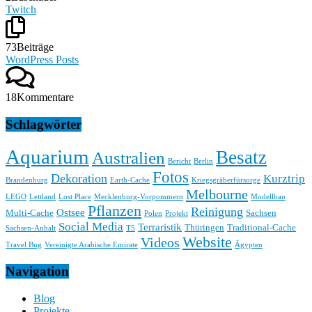
Twitch
73
Beiträge
WordPress Posts
18
Kommentare
Schlagwörter
Aquarium
Besatz
Australien
Bericht
Berlin
Fotos
Dekoration
Kurztrip
Brandenburg
Earth-Cache
Kriegsgräberfürsorge
Melbourne
LEGO
Lettland
Lost Place
Mecklenburg-Vorpommern
Modellbau
Pflanzen
Reinigung
Ostsee
Multi-Cache
Sachsen
Polen
Projekt
Social Media
Terraristik
Thüringen
Traditional-Cache
Sachsen-Anhalt
T5
Website
Videos
Travel Bug
Vereinigte Arabische Emirate
Ägypten
Navigation
Blog
Projekte