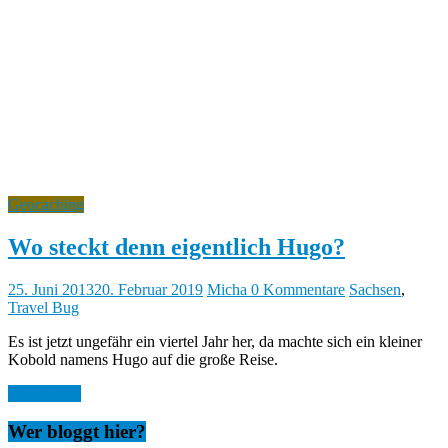
b
y
Geocaching
Wo steckt denn eigentlich Hugo?
25. Juni 2013
20. Februar 2019
Micha
0 Kommentare
Sachsen
,
Travel Bug
Es ist jetzt ungefähr ein viertel Jahr her, da machte sich ein kleiner
Kobold namens Hugo auf die große Reise.
Weiterlesen
Wer bloggt hier?