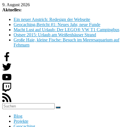
Zum
9. August 2026
Inhalt
Aktuelles:
springen
Ein neuer Anstrich: Redesign der Webseite
Geocaching-Bericht #1: Neues Jahr, neue Funde
Macht Lust auf Urlaub: Der LEGO® VW T1 Campingbus
Ostsee 2015: Urlaub am Weißenhäuser Strand
Große Haie, kleine Fische: Besuch im Meeresaquarium auf
Fehmarn
H
Blog
o
Projekte
b
Geocaching