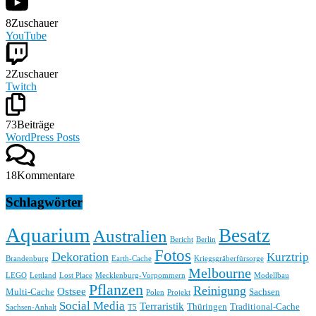
8
Zuschauer
YouTube
2
Zuschauer
Twitch
73
Beiträge
WordPress Posts
18
Kommentare
Schlagwörter
Aquarium
Besatz
Australien
Bericht
Berlin
Fotos
Dekoration
Kurztrip
Brandenburg
Earth-Cache
Kriegsgräberfürsorge
Melbourne
LEGO
Lettland
Lost Place
Mecklenburg-Vorpommern
Modellbau
Pflanzen
Reinigung
Ostsee
Multi-Cache
Sachsen
Polen
Projekt
Social Media
Terraristik
Thüringen
Traditional-Cache
Sachsen-Anhalt
T5