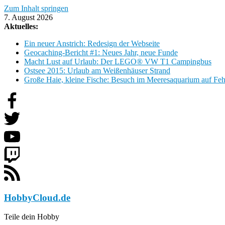
Zum Inhalt springen
7. August 2026
Aktuelles:
Ein neuer Anstrich: Redesign der Webseite
Geocaching-Bericht #1: Neues Jahr, neue Funde
Macht Lust auf Urlaub: Der LEGO® VW T1 Campingbus
Ostsee 2015: Urlaub am Weißenhäuser Strand
Große Haie, kleine Fische: Besuch im Meeresaquarium auf Fe
HobbyCloud.de
Teile dein Hobby