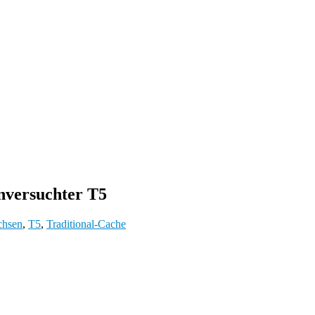
nversuchter T5
chsen
,
T5
,
Traditional-Cache