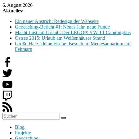
Zum
6. August 2026
Inhalt
Aktuelles:
springen
Ein neuer Anstrich: Redesign der Webseite
Geocaching-Bericht #1: Neues Jahr, neue Funde
Macht Lust auf Urlaub: Der LEGO® VW T1 Campingbus
Ostsee 2015: Urlaub am Weißenhäuser Strand
Große Haie, kleine Fische: Besuch im Meeresaquarium auf
Fehmarn
H
Blog
o
Projekte
b
Geocaching