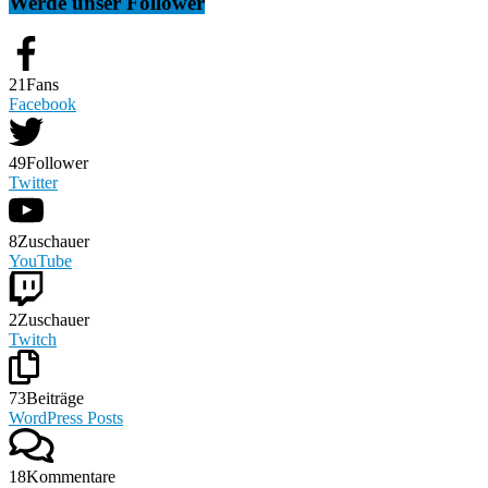
Werde unser Follower
21
Fans
Facebook
49
Follower
Twitter
8
Zuschauer
YouTube
2
Zuschauer
Twitch
73
Beiträge
WordPress Posts
18
Kommentare