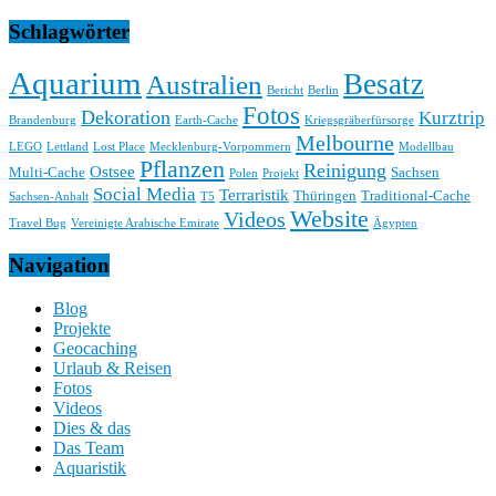
Schlagwörter
Aquarium
Besatz
Australien
Bericht
Berlin
Fotos
Dekoration
Kurztrip
Brandenburg
Earth-Cache
Kriegsgräberfürsorge
Melbourne
LEGO
Lettland
Lost Place
Mecklenburg-Vorpommern
Modellbau
Pflanzen
Reinigung
Ostsee
Multi-Cache
Sachsen
Polen
Projekt
Social Media
Terraristik
Thüringen
Traditional-Cache
Sachsen-Anhalt
T5
Website
Videos
Travel Bug
Vereinigte Arabische Emirate
Ägypten
Navigation
Blog
Projekte
Geocaching
Urlaub & Reisen
Fotos
Videos
Dies & das
Das Team
Aquaristik