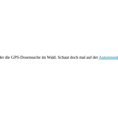
oder die GPS-Dosensuche im Wald. Schaut doch mal auf der
Autorensei