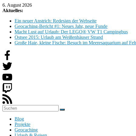
Zum
6. August 2026
Inhalt
Aktuelles:
springen
Ein neuer Anstrich: Redesign der Webseite
Geocaching-Bericht #1: Neues Jahr, neue Funde
Macht Lust auf Urlaub: Der LEGO® VW T1 Campingbus
Ostsee 2015: Urlaub am Weißenhäuser Strand
Große Haie, kleine Fische: Besuch im Meeresaquarium auf Fe
H
Blog
o
Projekte
b
Geocaching
b
Urlaub & Reisen