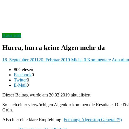
y
Aquaristik
Hurra, hurra keine Algen mehr da
16. September 2011
20. Februar 2019
Micha
0 Kommentare
Aquariu
80
Gelesen
Facebook
0
Twitter
0
E-Mail
0
Dieser Beitrag wurde am 20.02.2019 aktualisiert.
So nach einer vierwöchigen Algenkur kommen die Resultate. Die läst
Grün.
Also hier eine klare Empfehlung:
Femanga Algenstop General (*)