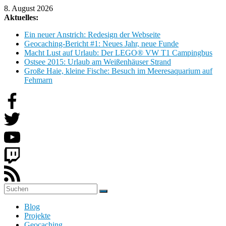
Zum
8. August 2026
Inhalt
Aktuelles:
springen
Ein neuer Anstrich: Redesign der Webseite
Geocaching-Bericht #1: Neues Jahr, neue Funde
Macht Lust auf Urlaub: Der LEGO® VW T1 Campingbus
Ostsee 2015: Urlaub am Weißenhäuser Strand
Große Haie, kleine Fische: Besuch im Meeresaquarium auf
Fehmarn
H
Blog
o
Projekte
b
Geocaching