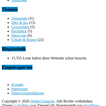
Aquaristik
Themen
Aquaristik
(31)
Dies & das
(15)
Geocaching
(5)
Rückblick
(5)
Showcase
(6)
Urlaub & Reisen
(22)
Blogstatistik
15.555 Leute haben diese Webseite schon besucht.
Eingetragen bei
Kontakt
Impressum
Datenschutzerklärung
Copyright © 2026
HobbyCloud.de
. Alle Rechte vorbehalten.
Theme:
ColorMag
von ThemeGrill. Bereitgestellt von
WordPress
.