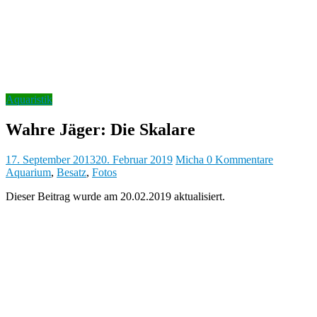
b
y
Aquaristik
Wahre Jäger: Die Skalare
17. September 2013
20. Februar 2019
Micha
0 Kommentare
Aquarium
,
Besatz
,
Fotos
Dieser Beitrag wurde am 20.02.2019 aktualisiert.