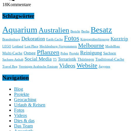
18
Kommentare
Schlagwörter
Aquarium
Besatz
Australien
Bericht
Berlin
Fotos
Dekoration
Kurztrip
Brandenburg
Earth-Cache
Kriegsgräberfürsorge
Melbourne
LEGO
Lettland
Lost Place
Mecklenburg-Vorpommern
Modellbau
Pflanzen
Reinigung
Ostsee
Multi-Cache
Sachsen
Polen
Projekt
Social Media
Terraristik
Thüringen
Traditional-Cache
Sachsen-Anhalt
T5
Website
Videos
Travel Bug
Vereinigte Arabische Emirate
Ägypten
Navigation
Blog
Projekte
Geocaching
Urlaub & Reisen
Fotos
Videos
Dies & das
Das Team