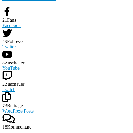
21
Fans
Facebook
49
Follower
Twitter
8
Zuschauer
YouTube
2
Zuschauer
Twitch
73
Beiträge
WordPress Posts
18
Kommentare