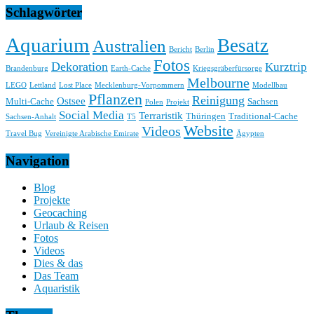
Schlagwörter
Aquarium
Besatz
Australien
Bericht
Berlin
Fotos
Dekoration
Kurztrip
Brandenburg
Earth-Cache
Kriegsgräberfürsorge
Melbourne
LEGO
Lettland
Lost Place
Mecklenburg-Vorpommern
Modellbau
Pflanzen
Reinigung
Ostsee
Multi-Cache
Sachsen
Polen
Projekt
Social Media
Terraristik
Thüringen
Traditional-Cache
Sachsen-Anhalt
T5
Website
Videos
Travel Bug
Vereinigte Arabische Emirate
Ägypten
Navigation
Blog
Projekte
Geocaching
Urlaub & Reisen
Fotos
Videos
Dies & das
Das Team
Aquaristik